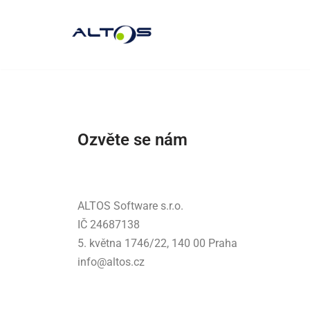
Přeskočit
na
obsah
Ozvěte se nám
ALTOS Software s.r.o.
IČ 24687138
5. května 1746/22, 140 00 Praha
info@altos.cz